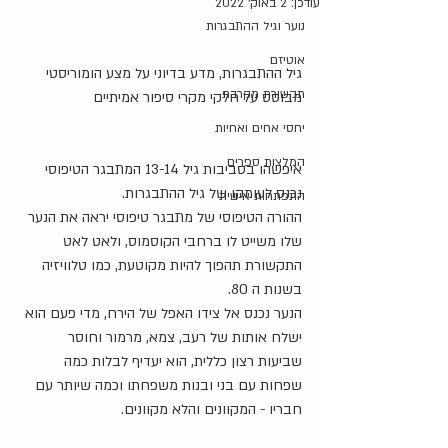
עודכן:
2 באוק׳ 2022
נוער וגיל ההתבגרות
אוטיזם
גיל ההתבגרות, מדע בדיוני על מצע הומוריסטי 
תקשורת מקרבת
מבוסס על חלקי מקרי סיפור אמיתיים 
יחסי אחים ואחיות
המלצות ספרים
איפשהו בסביבות גיל 13-14 המתבגר הטיפוסי 
נכנס לעומקו של גיל ההתבגרות.
התפתחות אישית
ההורה הטיפוסי של מתבגר טיפוסי יראה את הנער 
שלו משייט לו ברחבי הקוסמוס, ולאט לאט 
התקשורת תהפוך להיות מקוטעת, כמו טלוויזיה 
בשנות ה 80.
הנער נכנס אל צידו האפל של הירח, מדי פעם הוא 
ישלח אותות של רעב, צמא, מרמור וחוסר 
שביעות רצון כללית, הוא יעדיף לבלות כמה 
שפחות עם בני ובנות משפחתו וכמה שיותר עם 
חבריו - המקוונים והלא מקוונים.