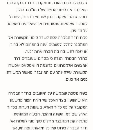
זה השלב שבו ההורה מתמקם בחדר הבקרה שם 
הוא ינטר את סימני החיים של המתבגר שלו, 
יחפש סימני מצוקה, יבחן את מצב הרוח, ישתדל 
לאפשר עצמאות אוטונומית אך ישאר עם האצבע 
על הדופק.
פקח חדר הבקרה ינסה לשדר סימני תקשורת אל 
המתבגר לחלל, לפעמים יענה בהמהום לא ברור, 
או יזכה לתשובה בת הברה אחת "כע".
בחדר הבקרה יתגלה כי מסרים שעוברים דרך 
אמצעים אלקטרוניים כדוגמת הוואטסאפ יאפשרו 
תקשורת יעילה יותר עם המתבגר, מאשר תקשורת 
פנים אל פנים.
בעיה נוספת שמקשה על היושבים בחדר הבקרה 
היא שהשעון בצד האפל של הירח הפוך מהשעון 
המקובל על פני כדור הארץ. בשעות הערות בכדור 
הארץ שם זמן השינה וההפך. הבעיה המהותית 
מתגלה עת המתבגר מחליט סוף סוף לשלוח אל 
חדר הבקרה פירוט של כל תלאותיו וצרותיו, אך 