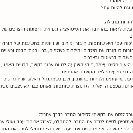
 זה אומר? 
וגם להיות עם? 
וגלת לראות בהרחבה את הסיטואציה וגם את הרצונות והצרכים של ה
 
וח-עם" היא שותפות, חיבור וקירוב, שיוויוניות בחשיבות של הורה 
הורות זו קורה את הילדים והילדות כשלמים, ברי ובנות הבנה וראויים 
שבות ברצונות ובצרכים.
א ביחסים עצמם, זוהי השקעה לטווח ארוך בקשר, בבניית האמון, ב
 וביטוי עצמי לצד הקשבה אמפתית. 
דעת שדעותינו נלקחות בחשבון, ולכן כשמתנהל דיאלוג יש יותר סיכוי
ותנו. מעצם הדיאלוג הזו נוצרת שותפות, ואנחנו כבר לא ניצבים משנ
אוכל לנסח את בקשתי לסידור החדר בדרך אחרת:
ספיק לסיים לסדר את החדר, להתקלח, לאכול ארוחת ערב ואולי אפיל
ר לפני השינה. אני מבקשת שבשעה שש וחצי תתחילי לסדר את החד