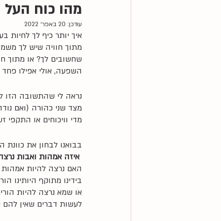
מהו כוח העל ש
עודכן:
20 באפר׳ 2022
איך יותר כיף לך לחיות בע
מתוך חוויה שיש לך משמע
שחשובים לך? או מתוך חוו
השפעה, אולי אפילו פחד 
נראה לי שהתשובה הזו לג
מצד שני כהורה (ואם נודה
מדי וויכוחים או התקפי זע
בבואנו לבחון את כוונת 
 איזה אמהות ואבות נרצה להיות ומה חשוב לנו ביחסים עם הילדים והילדות שלנו?
האם נרצה להיות אמהות וא
בידינו מתוקף היותינו הו
או שמא נרצה להיות הורים
לעשות דברים שאין להם ע