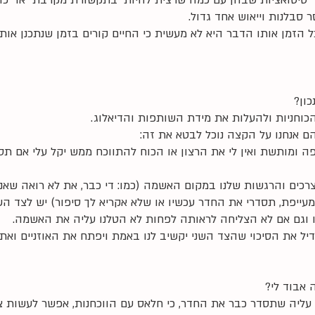
  סיטואציות שבהן עם כמה שרצית להיות "בתקשורת מקרבת" או "כוח
ר סבלנות וייאוש אחד גדול. 
הזמן אותו הדבר היא לא מעשית כי החיים קורים בזמן שנתכנן אותם, 
ון? 
כוחניות ולהעלות את מידת השותפות והדיאלוג. 
 אנחנו על הקצה נוכל לבטא את זה: 
ייפה ומותשת ואין לי את הרצון או הכוח להתווכח ממש יקל עלי אם ת
רכים והרגשות שלנו במקום האשמה (כמו: די כבר, את לא רואה שאני
מעייפת, תסדרי את החדר עכשיו או שלא אקריא לך סיפור) יש לצד ה
 וגם אם לא הצליחה לראותה לפחות לא הטלנו עליה את האשמה. 
גדיל את הסיכוי שהצד השני יקשיב לנו באמת ויפתח את האוזניים ואת
 אבוד לי?