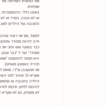
את הפעלת השליטה של הור
אמיתית. 
באופן כללי, ההתמקדות 
או לא טובה, בסדר או לא ב
התגובה של הילדים למצבי
למשל, אם אני רוצה שהב
חייב להיות מסודר ומתוקת
כבר בשעה שש וחצי אני אש
מסודר" ועד ל "כבר שבע ו
היא תנסה להתמקח "אמא, 
תהייה באמצע משחק).
אני אתעצבן ש"די, נמאס ל
אקריא לך סיפור לפני השינ
הילדה בתגובה או שתמשיך
להיכנס ללחץ, תיכנס לחד
לא מספיק, גם לא אקריא ל