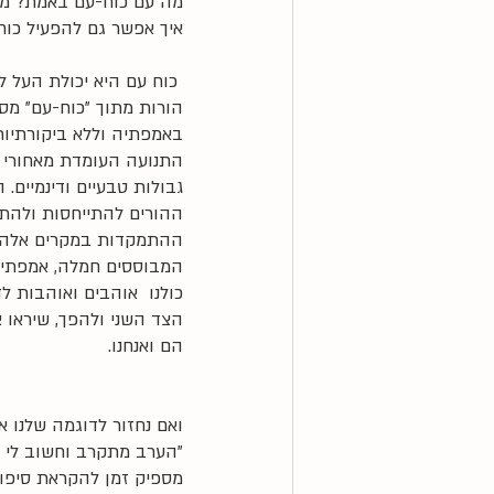
מה עם כוח-עם באמת? מה
איך אפשר גם להפעיל כוח 
 כוח עם היא יכולת העל להורות מובילה. 
הורות מתוך "כוח-עם" מס
באמפתיה וללא ביקורתיות.
התנועה העומדת מאחורי "כ
גבולות טבעיים ודינמיים. 
ההורים להתייחסות ולהתח
ההתמקדות במקרים אלה הי
המבוססים חמלה, אמפתיה
כולנו  אוהבים ואוהבות ל
הצד השני ולהפך, שיראו א
הם ואנחנו. 
ואם נחזור לדוגמה שלנו 
"הערב מתקרב וחשוב לי שנ
מספיק זמן להקראת סיפו