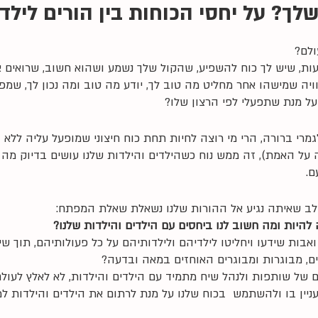
לך? על יחסי הכוחות בין הורים לילד
ולם?
ות, שיש לך כוח להשפיע, שהקול שלך נשמע ושהוא חשוב, שרואים א
יה שמישהו אחר מחליט מה טוב לך, יודע מה טוב ומה נכון לך, שמפעי
על מנת שתפעלי לפי הרצון שלו?
מרי ברורה, הרי מי רוצה לחיות תחת כוח חיצוני שמופעל עליה ללא
 על האמת), זה ממש נוח כשהילדים והילדות שלנו עושים בדיוק מה 
ם. 
הלב שאיתה נגיע אל ההורות שלנו נשאלת שאלת המפתח:
בות שידעו ויחליטו לילדיהם ולילדותיהם על כל פעולותיהם, תוך ש
רים, מבוגרות ומבוגרים האוחזים במאה ובדעה?
 של שותפות ולנהל שיח מתמיד עם הילדים והילדות, לא לאלץ לעולם 
ניין בו ולהשתמש  בכוח שלנו על מנת לרתום את הילדים והילדות 