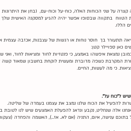
צרה על שני הכוחות האלה, כוח-על וכוח-עם,  נבחן את היתרונות ו
הטווח  בתקווה שבסופו אפשר יהיה להגיע למסקנה האישית שלך ולא
 הללו. 
אה תתעורר בך  חוסר נוחות או רגשות של עצבנות, אכזבה עצמית או
ם כאן ספויילר קטן:
בן נמצאת איפשהו באמצע, כי פנטזיות לחוד ומציאות לחוד, ואני ש
ת המקרבת כשפה מדוברת ומעשית לוקחת בחשבון שמאוד קשה לחיו
אות. כי מה לעשות, החיים.
שיש ל"כוח על".
רות להפעיל את הכוח שלנו נמצב את עצמנו בעמדה של שליטה. 
אנחנו אלה שנחליט, נקבע ונדאג להפעלת האמצעים שיש לנו לטובת ב
 בתוכם ענישה, איום, התניה (אם לא.. אז…), האשמה והפחדה (צעקות