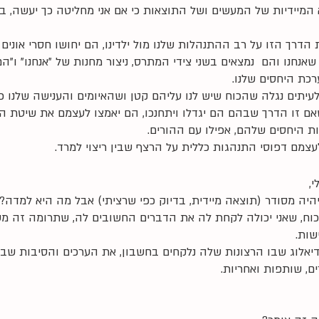
המיידיות של המעשים ושל התוצאות כי אם אני מחליטה כך יעשה, בלי
הדרך הזו על רב ההתנהלות שלנו מול ילדינו, הם יחושו חסרי אונים 
אנחנו והם  נמצאים בשני צידי המתרס, ניצור מחנות של "אנחנו" ו"הם
כת היחסים שלנו. 
לעיתים נגלה שהכוח שיש לנו עליהם קטן ושהאיומים והענישה שלנו כ
אם זו הדרך שבהם הם יגדלו ויתחנכו, הם יאמצו לעצמם את שיטת הא
ות היחסים שלהם, אפילו עם ההורים. 
עצמם דפוסי התנהגות כללית על הרצף שבין ריצוי למרד. 
, 
היה מסודר (תוצאה מיידית, בדיוק כפי שרציתי) אבל מה היא למדה?
כוח, שאני יכולה לקחת לה את הדברים החשובים לה, שתרומה זה משה
שות. 
יאלוג שבו הרצונות שלה נלקחים בחשבון, את הערכים והסיבות שבגי
ם, שותפות ואחריות. 