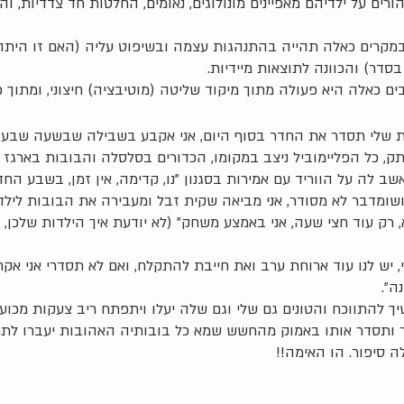
ים על ילדיהם מאפיינים מונולוגים, נאומים, החלטות חד צדדיות, 
במקרים כאלה תהייה בהתנהגות עצמה ובשיפוט עליה (האם זו היתה
סדר) והכוונה לתוצאות מיידיות. 
ם כאלה היא פעולה מתוך מיקוד שליטה (מוטיבציה) חיצוני, ומתוך
ת שלי תסדר את החדר בסוף היום, אני אקבע בשבילה שבשעה שבע
ק, כל הפליימוביל ניצב במקומו, הכדורים בסלסלה והבובות בארגז 
ב לה על הווריד עם אמירות בסגנון "נו, קדימה, אין זמן, בשבע החדר
שומדבר לא מסודר, אני מביאה שקית זבל ומעבירה את הבובות לילדי
רק עוד חצי שעה, אני באמצע משחק" (לא יודעת איך הילדות שלכן, 
י, יש לנו עוד ארוחת ערב ואת חייבת להתקלח, ואם לא תסדרי אני אק
ה".
 להתווכח והטונים גם שלי וגם שלה יעלו ויתפתח ריב צעקות מכוע
ר ותסדר אותו באמוק מהחשש שמא כל בובותיה האהובות יעברו לתרו
ה סיפור. הו האימה!! 