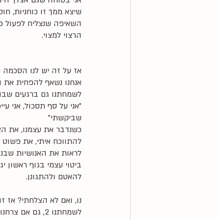
אני בטוחה שגם אצלך היו
שיצא ממך זו כוחניות, חוס
השאיפה שנצליח לפעול כל 
הרצוי למצוי. 
אז על זה יש לנו הסכמה נכ
אנחנו נשאף להפחית את ה
לשמחתנו גם ברגעים שבהם
"אני על סף תסכול, אני ע
שביקשתי"
כשנדבר את עצמנו, את הצ
להתווכח איתי, את פשוט 
לראות את האנושיות שבנו
ביטוי עצמי בגוף ראשון י
להאטם ולהתגונן. 
נו, ואם לא הצלחתי? אז זה
לשמחתנו 2, גם אם צרחנו עליה שתסדר כבר את החדר, כי חלאס עם הווכחנות, אפשר לעשות צעד נוסף לתיקון. 