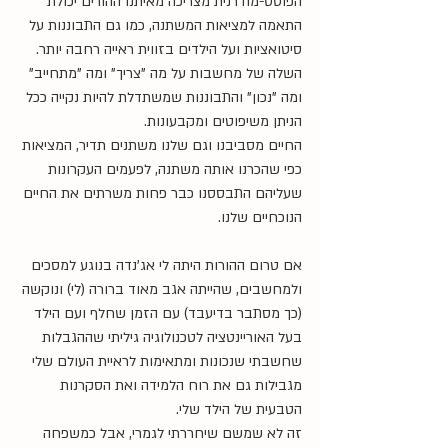
הפוסט-מודרנית מצריכה מאיתנו ההורים יכולת 
התאמה למציאות המשתנה, כמו גם התבוננות על 
סיטואציות ועל הילדים בזווית ראייה רחבה יותר.
השלה של מחשבות על מה "צריך" ומה "מתחייב" 
ומה "נכון" והתבוננות שמשתדלת להיות נקייה ככל 
הניתן משיפוטים ומקבעונות.
החיים מסביבנו וגם שלנו משתנים תדיר, המציאות 
כפי שהכרנו אותה משתנה, לפעמים העקרונות 
שעליהם התבססנו כבר פחות משרתים את החיים 
הנוכחיים שלנו.
אם טרום ההורות היתה לי אג'נדה בנוגע למסכים 
ולמחשבים, שהייתה אגב מאוד ברורה (לי) ונוקשה 
(כך מסתבר בדיעבד) עם הזמן שחלף ועם הילד 
בעל האוריינטציה לטכנולוגיה גיליתי שההגבלות 
שחשבתי שנכונות ומתאימות לראיית העולם שלי 
מגבילות גם את רוח הלמידה ואת הסקרנות 
הטבעית של הילד שלי.
זה לא שמשם שיחררתי לגמרי, אבל כמשפחה 