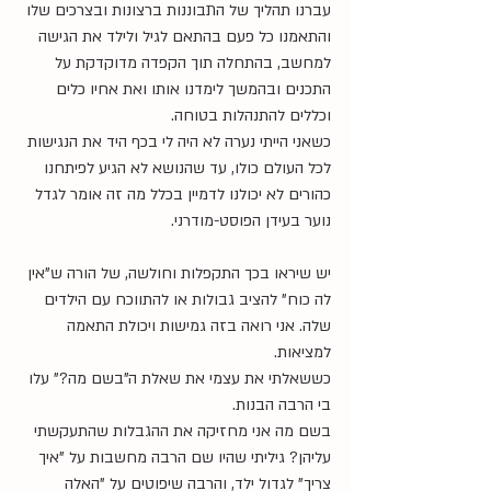
עברנו תהליך של התבוננות ברצונות ובצרכים שלו 
והתאמנו כל פעם בהתאם לגיל ולילד את הגישה 
למחשב, בהתחלה תוך הקפדה מדוקדקת על 
התכנים ובהמשך לימדנו אותו ואת אחיו כלים 
וכללים להתנהלות בטוחה. 
כשאני הייתי נערה לא היה לי בכף היד את הנגישות 
לכל העולם כולו, עד שהנושא לא הגיע לפיתחנו 
כהורים לא יכולנו לדמיין בכלל מה זה אומר לגדל 
נוער בעידן הפוסט-מודרני.
יש שיראו בכך התקפלות וחולשה, של הורה ש"אין 
לה כוח" להציב גבולות או להתווכח עם הילדים 
שלה. אני רואה בזה גמישות ויכולת התאמה 
למציאות.
כששאלתי את עצמי את שאלת ה"בשם מה?" עלו 
בי הרבה הבנות.
בשם מה אני מחזיקה את ההגבלות שהתעקשתי 
עליהן? גיליתי שהיו שם הרבה מחשבות על "איך 
צריך" לגדול ילד, והרבה שיפוטים על "האלה 