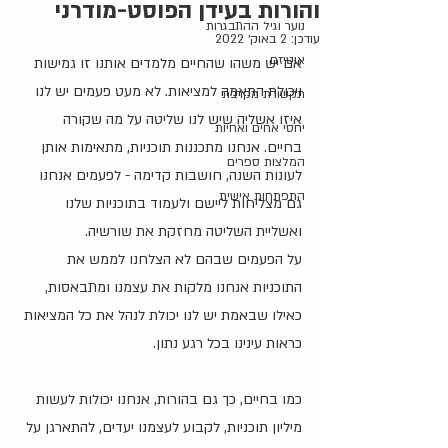
והורות בעידן הפוסט-מודרני
נוער וגיל ההתבגרות
עודכן:
2 באוק׳ 2022
אוטיזם
אם יש משהו שהחיים מלמדים אותנו זו גמישות 
ויכולת התאמה למציאות. לא מעט פעמים יש לנו 
תקשורת מקרבת
איזו אשליה שיש לנו שליטה על מה שקורה 
יחסי אחים ואחיות
בחיים. אנחנו מתכננות תוכניות, מתאימות אותן 
המלצות ספרים
לעונות השנה, חושבות קדימה - לפעמים אנחנו 
התפתחות אישית
גם מצליחות ליישם ולעמוד בתוכניות שלנו 
ואשליית השליטה מחזקת את שורשיה. 
על הפעמים שבהם לא הצלחנו לממש את 
התוכניות אנחנו מלקות את עצמנו ומתבאסות, 
כאילו שבאמת יש לנו יכולת לנהל את כל המציאות 
כראות עינינו בכל רגע נתון.
כמו בחיים, כך גם בהורות, אנחנו יכולות לעשות 
מיליון תוכניות, לקבוע לעצמנו יעדים, להתארגן על 