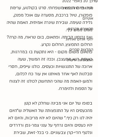
עודכן:
20 באפר׳ 2022
היינו ביום חופש משפחתי. סרט בקולנוע, ערימת 
נוער וגיל ההתבגרות
פופקורן, טיול ברכבת, מסעדה עם אוכל מפנק, 
אוטיזם
גלידה טעימה. שבירת שיגרה אמיתית. האמת שהיה 
תקשורת מקרבת
ממש ממש כיף.
ואז נכנסנו הביתה. ופתאום, בום טראח, מה קרה? 
יחסי אחים ואחיות
החלום התפוצץ, החלום נקרע.
המלצות ספרים
פתאום משום מקום - היא נתקעת בו במדרגות,  
כועסת, הוא מתעצבן. וככה זה המשיך, שעה 
התפתחות אישית
ארוכה של התנגשויות וכעסים. כולנו עייפים, חסרי 
סבלנות לאף אחד מאיתנו אין עוד כח לכלום, 
ולמען-האמת מה שהכי התחשק לכולנו זה לצנוח 
על הספות ולהימרח.
בסופו של יום אני מבינה שחלק לא קטן 
מהכעסים היו על התנפצותה של האשליה ש"היום 
יהיה לנו רק כיף." שהיום לא יהיו מריבות, והיום לא 
יהיו כעסים והיום נרחף על ענני צמר-גפן ורדרדים 
ונלטף חדי-קרן צבעוניים. כי בכל-זאת, שבירת 