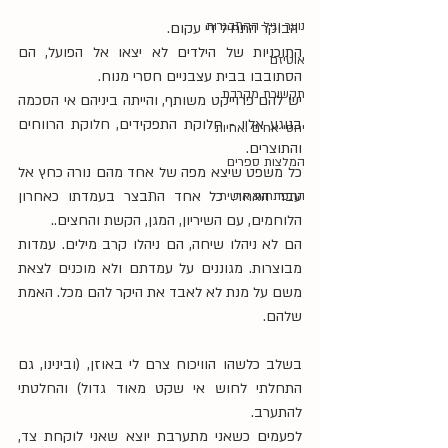
נוער וגיל ההתבגרות
 הבוקר התחיל די עקום.
התוכניות של הילדים לא יצאו אל הפועל, הם 
אוטיזם
הסתובבו בבית עצבניים חסרי מנוח.
תקשורת מקרבת
יש להם פרוייקט משותף, והייתה ביניהם אי הסכמה 
בנוגע אליו - חלוקת התפקידים, חלוקת הרווחים 
יחסי אחים ואחיות
והתוצרים. 
המלצות ספרים
כל משפט שיצא מפה של אחד מהם נורה כחץ אל 
עבר האחר. כל אחד התבצר בעמדתו כאחרון 
התפתחות אישית
הלוחמים, עם השיריון, המגן, הקשת והחצים..
הם לא ניהלו שיחה, הם ניהלו קרב מילים. עמדות 
מבוצרות. מגוננים על עמדתם ולא מוכנים לצאת 
משם על מנת לא לאבד את היקר להם מכל. האמת 
שלהם.
בשלב כלשהו הוויכוח צרם לי באוזן, (ובינינו, גם 
התחלתי לחוש אי שקט מאוד גדול) והחלטתי 
להתערב. 
לפעמים כשאני מתערבת יוצא שאני לוקחת צד, 