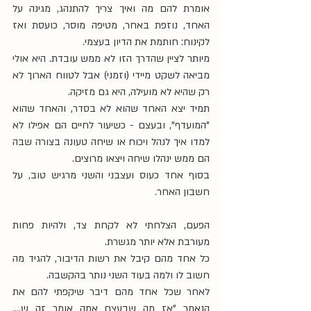
אומרת להם מה ואיך צריך להתנהג, מגינה על 
האחד, נוזפת באחר, מטיפה מוסר, כועסת ואז 
לקינוח: חותמת את הדיון בעצמי. 
מיותר לציין שהדרך הזו לא ממש עובדת. היא אולי 
מביאה לשקט מיידי (וזמני) אבל לטווח הארוך לא 
רק שהיא לא מועילה, היא גם מזיקה.
תמיד יצא האחד שהוא לא בסדר, והאחד שהוא 
"המועדף", ובעצם - כשיעור לחיים הם אפילו לא 
למדו איך לנהל ויכוח או שיחה טעונה בצורה שבה 
הם ממש ינהלו שיחה ויצאו מרוצים.
בסוף אחד כעוס ועצבני והשני מרגיש טוב, על 
חשבון האחר.
הפעם, הצלחתי לא לקחת צד, ולהיות פחות 
מעורבת אלא יותר מגשרת.
כל אחד מהם קיבל את רשות הדיבור, להגיד מה 
חשוב לו ולמה בעוד השני נותר בהקשבה. 
לאחר שכל אחד מהם דיבר שיקפתי להם את 
הנאמר "אז מה שבעצם אתה אומר זה ש…. 