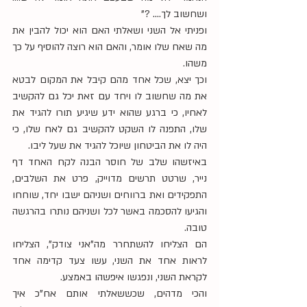
ושחשוב לך…. ?"
ופניתי אל השני ושאלתי האם הוא יכול להבין את 
מה שאח שלו אומר, והאם הוא רוצה להוסיף על כך 
משהו.
וכך יצא, שכל אחד מהם קיבל את המקום לבטא 
את מה שחשוב לו ויחד עם זאת יכל גם להקשיב 
לאחיו, כי ברגע שהוא ידע שיגיע תורו להגיד את 
שלו, התפנה לו השקט להקשיב גם לאח שלו, כי 
היה לו את הביטחון שיוכל להגיד את שעל ליבו.
באיזשהו שלב של חוסר הבנה לקח האחד דף 
נייר, שרטט תרשים מדוייק, פרט את השלבים, 
התפקידים ואת ברווחים ושניהם ישבו יחד, שוחחו 
והגיעו להסכמה באשר לכל ושניהם נותרו בהרגשה 
טובה.
הם הצליחו להשתחרר מה"אני צודק", הצליחו 
לראות אחד את השני, עשו צעד קדימה אחד 
לקראת השני, ונפגשו איפשהו באמצע.
והכי מדהים, שכששאלתי אותם אח"כ איך 