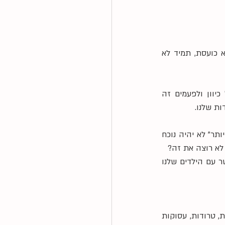
תמיד רגועה, תמיד שלווה, תמיד נינוחה, תמיד אומרת את הדבר הנכון, תמיד מסבירה אך לא כועסת, תמיד לא 
מה לעשות שאנחנו כאמהות (וכהורים, ובכלל כבני אדם וכבנות חווה) נתונות ללחצים מכל כיוון ולפעמים זה 
ות שלנו.
אין כמעט מפגש עם הורה שההמשפט "אני רוצה להצליח להגיב ממקום שקט ובצורה נעימה יותר" לא יהיה נוכח 
 לא רוצה את זה?
זו גם מטרה נפלאה וחשובה מאין כמותה. הרי אני בעצמי אתעקש לספר לכן כמה איכות הקשר עם הילדים שלנו 
אבל ההחזקה של ה*תמיד* וחוסר החמלה לרגעים שבהן אנחנו לא מצליחות כי אנחנו - עמוסות, טרודות, עסוקות 