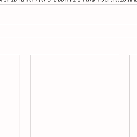
 סבלנות תזכרו, שלנזירים בודהיסטים יש זמן להמון מדיטציות. וש