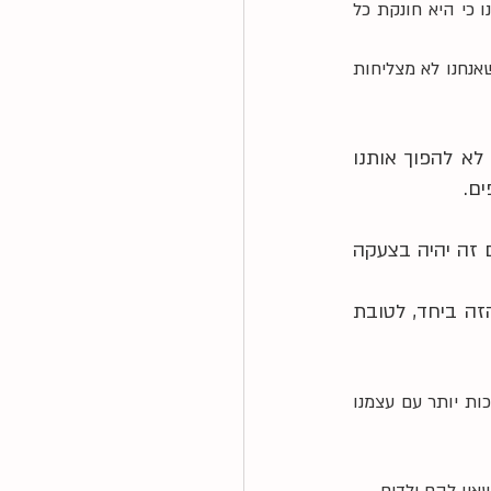
ובאופן כללי - אנושיות, ועל כן נתונות בעצמנו למצבי רוח ולהשפעות כאלה ואחרות, פוגעת בנו כי היא חונקת כל 
היא מייצרת אשליה שלהיות משהו *תמיד* או *כל הזמן* היא אפשרות מעשית, וכך בכל פעם שאנחנו לא מצליחות 
ולכן, גם אין כמעט מפגש שבו אשמע את המשפט הזה ולא אגיד שהמטרה שלי היא לא להפוך אותנו 
ים.
המטרה היא לקבל כלים לבטא את עצמנו באופן לא מאשים או תוקפני לילדים, גם אם זה יהיה בצעקה 
המטרה היא להצליח לרפא את השברים, גם אחרי שצעקנו כדי להחזיק את הכאב הזה ביחד, לטובת 
ועל הדרך נגלה, שככל שנתרגל יותר ונהיה מודעות יותר, כך גם מפלס הסבלנות יעלה, נהיה רכות יותר עם עצמנו  