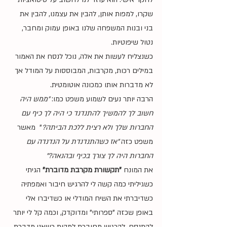
שקרו, למפות אותן, להבין את עצמנו, להבין את 
בני ובנות המשפחה שלנו באופן עמוק ומחבר, 
נטול שיפוטיות.
כשנצליח לעשות את אלה, נוכל לנסח את האמור 
במילים רכות, מקרבות, המבוססות על המודל אך 
לא מדברות אותו כמכונה אוטומטית.
הרבה יותר נעים לשמוע משפט כמו: 
"ממש היה 
חשוב לך להמשיך להתנדנד כי היה לך כיף עם 
החברות שלך ולא רצית ללכת הביתה?
"  מאשר 
משפט כזה 
"אז כשהתנדנדת על הנדנדה עם 
החברות היה לך צורך בכיף ובהנאה?"
את המונח 
"תקשורת מקרבת מדוברת"
 הגיתי 
כשגיליתי כמה קשה לי להרגיש חיבור ואמפתיה 
כשדיברתי את השיח המודלי או כשדיברו אלי 
באופן שכזה "ספרותי" ומדוקדק, וכמה קל לי יותר 
להתנסח, להרגיש מחוברת למהות כשאני מדברת 