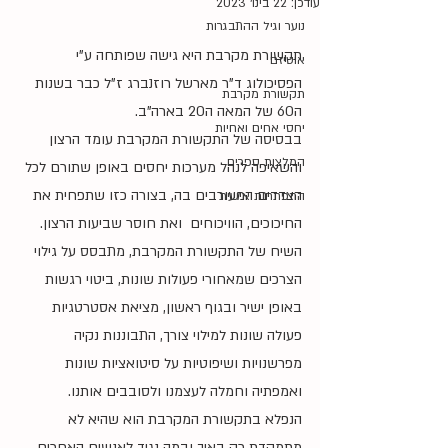
עודכן:
22 בינו׳ 2023
נוער וגיל ההתבגרות
תקשורת מקרבת היא גישה שפותחה ע"י 
אוטיזם
הפסיכולוג ד"ר מארשל רוזנברג ז"ל כבר בשנות 
תקשורת מקרבת
ה60 של המאה ה20 בארה"ב.
יחסי אחים ואחיות
בבסיסה של התקשורת המקרבת עומד הרצון 
המלצות ספרים
והשאיפה לנהל מערכות יחסים באופן שתורם לכל 
הצדדים המעורבים בה, בצורה כזו שתפחית את 
התפתחות אישית
החיכוכים, הוויכוחים  ואת חוסר שביעות הרצון. 
השיח של התקשורת המקרבת, מתבסס על גילוי 
הצרכים שמאחורי פעולות שונות, ביטוי רגשות 
באופן ישיר ובגוף ראשון, מציאת אסטרטגיות 
פעולה שונות למילוי צורך, התבוננות נקיה 
מפרשנויות ושיפוטיות על סיטואציות שונות 
ואמפתיה וחמלה לעצמנו ולסובבים אותנו.
הנפלא בתקשורת המקרבת הוא שהיא לא 
מתמקדת רק באיך ובמה נגיד לאנשים האחרים, 