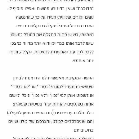
"מדוברת" ושאין זה גורע מהשיח ואפילו מוסיף לו.
נשים והורים שליוויתי העידו על כך שההנגשה 
המדוברת של המודל מקלה גם עליהם בשיח 
היומיומי, כשיש פחות החזקה את המודל כמשהו 
שיש לדבר אותו במדויק והוא יותר מהווה כמצפן 
ללכת לפיו עם האפשרות לגמישות, הקללה, ושיח 
יותר אותנטי.
הגישה המקרבת מאפשרת לנו הזדמנות לבחון 
סיטואציות מעבר למונחי "בסדר" או "לא בסדר" 
או לשפוט אותן לפי "נכון" ו"לא נכון" ונוכל  ליישם 
אותה כשנסכים להנחות יסוד בסיסיות שעיקרן:
כולנו נולדנו עם צרכים (כוח החיים המניע לפעולה) 
והם אוניברסליים לכולנו, והצרכים של כולנו שווים 
בחשיבותם.
הפעולות והאסטרטגיות שלנו הן דבר לענות על 