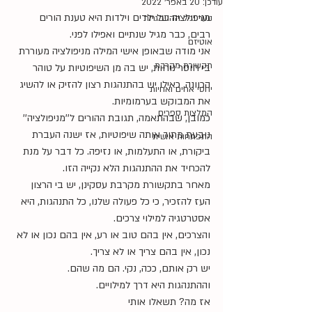
עודכן:
20 באפר׳ 2022
מניפולציה של ילדים וילדות היא טענת הורים 
נוער וגיל ההתבגרות
רבים, כבר מגיל שנתיים ואפילו לפני.
אוטיזם
אני מודה שבאופן אישי המילה מניפולציה מעוררת 
תקשורת מקרבת
בי חוסר נוחות, יש בה מן השיפוטיות על טוהר 
הכוונה, כאילו יש בהתנהגות רצון להזיק או להשיג 
יחסי אחים ואחיות
את המבוקש בערמומיות.
המלצות ספרים
כמובן, שבהתאמה, תגובת ההורים ל''מניפולציה'' 
נובעת מתוך אותה שיפוטיות, אז ישנה העברת 
התפתחות אישית
ביקורת, או התעלמות, או נזיפה. כל דבר על מנת 
להכחיד את ההתנהגות הלא נקייה הזו.
מאחר בתקשורת מקרבת עסקינן, יש בי הרצון 
העז להזכיר, כי כל פעולה שלנו, כל התנהגות, היא 
אסטרטגיה למילוי צרכים.
והצרכים, אין בהם טוב או רע, אין בהם נכון או לא 
נכון, אין בהם צריך או לא צריך.
יש רק אותם, ככה, נקי. הם מה שהם.
וההתנהגות היא דרך למילויים.
אז מה? תשאלו אותי