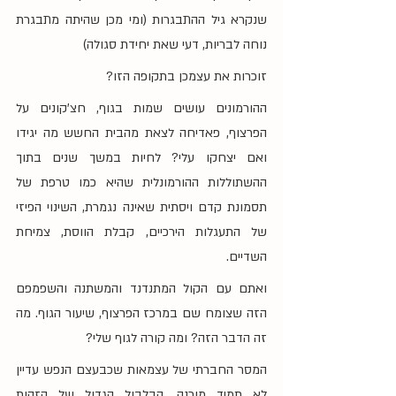
שנקרא גיל ההתבגרות (ומי מכן שהיתה מתבגרת 
נוחה לבריות, דעי שאת יחידת סגולה)
זוכרות את עצמכן בתקופה הזו?
ההורמונים עושים שמות בגוף, חצ'קונים על 
הפרצוף, פאדיחה לצאת מהבית החשש מה יגידו 
ואם יצחקו עלי? לחיות במשך שנים בתוך 
ההשתוללות ההורמונלית שהיא כמו טרפת של 
תסמונת קדם ויסתית שאינה נגמרת, השינוי הפיזי 
של התעגלות הירכיים, קבלת הווסת, צמיחת 
השדיים.
ואתם עם הקול המתנדנד והמשתנה והשפמפם 
הזה שצומח שם במרכז הפרצוף, שיעור הגוף. מה 
זה הדבר הזה? ומה קורה לגוף שלי?
המסר החברתי של עצמאות שכבעצם הנפש עדיין 
לא תמיד מוכנה, הבלבול הגדול של הזהות 