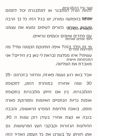
נוער וגיל ההתבגרות
להיות הורה למתבגר או למתבגרת יכול לתפוס 
אוטיזם
אותנו בהפתעה גמורה, יש בגיל הזה כל כך הרבה 
סערות, ואנחנו כהורים לעיתים נמצא את עצמנו 
תקשורת מקרבת
עם פחדים איומים וכעסים נוראיים.
יחסי אחים ואחיות
מי זה הילד הזה? איפה התינוקת הקטנה שלי? מה 
המלצות ספרים
עשיתי? איזו מפלצת נבראת לי כאן בין הידיים? אני 
התפתחות אישית
מאבדת את השליטה.
אבל בואו רגע נעשה פאוזה, ונחזור בזכרוננו 25-
30 שנה אחורה במנהרת הזמן, לתקופת 
ההתבגרות. בין אם הייתן מתבגרות בתקופת 
אופנת כריות הכתפיים האיומות ותסרוקת פארה 
פוסט, בואכה מלחמת המפרץ הראשונה, והבבה 
בובה או קצת אחרי: בעידן רוק שנות ה 90, 
החולצות הגזורות וקבקבי העץ המרעישות. גם 
אתן חוויתן על בשרכן את כל העסק האדיר הזה 